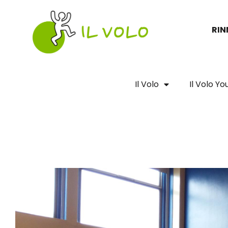
Vai
al
RIN
contenuto
Il Volo
Il Volo Y