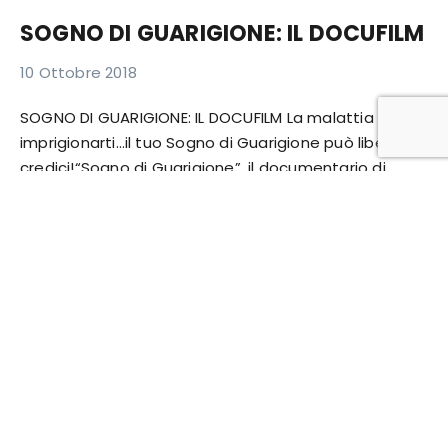
SOGNO DI GUARIGIONE: IL DOCUFILM
10 Ottobre 2018
SOGNO DI GUARIGIONE: IL DOCUFILM La malattia può
imprigionarti…il tuo Sogno di Guarigione può liberarti:
credici!“Sogno di Guarigione”, il documentario di
Massimo Gabbani, racconta i
Leggi
Aiutaci a sostenere i