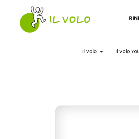
Vai
al
RIN
contenuto
Il Volo
Il Volo Y