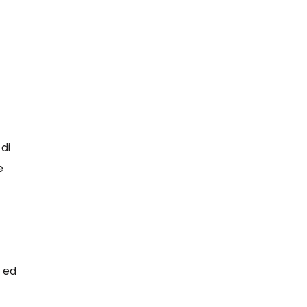
di
e
a ed