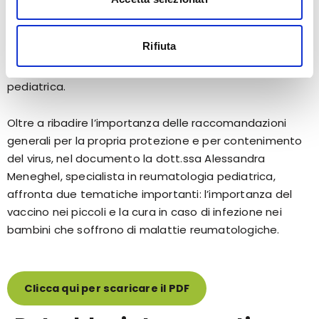
COVID 19 e malattie reumatologiche
Rifiuta
Il COVID-19 nei bambini con malattie reumatologiche ha
andamento simile a quello della popolazione generale
pediatrica.
Oltre a ribadire l’importanza delle raccomandazioni
generali per la propria protezione e per contenimento
del virus, nel documento la dott.ssa Alessandra
Meneghel, specialista in reumatologia pediatrica,
affronta due tematiche importanti: l’importanza del
vaccino nei piccoli e la cura in caso di infezione nei
bambini che soffrono di malattie reumatologiche.
Clicca qui per scaricare il PDF