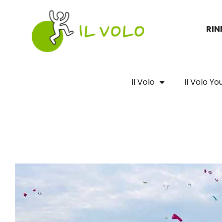
Vai
al
RIN
contenuto
Il Volo
Il Volo Y